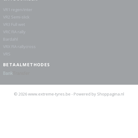
VR1 regen/inter
VR2 Semi-slick
VR3 Full wet
VRC FIA rally
Bardahl
VRX FIA rallycross
VRS
BETAALMETHODES
© 2026 www.extreme-tyres.be - Powered by Shoppagina.nl