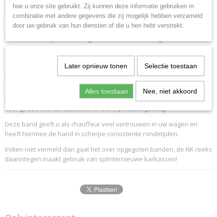
De S of V compounds zijn driftbanden, deze hebben minder
hoe u onze site gebruikt. Zij kunnen deze informatie gebruiken in
mechanische grip maar gaan op hun beurt langer mee dan de R of W
combinatie met andere gegevens die zij mogelijk hebben verzameld
compounds.
door uw gebruik van hun diensten of die u hen hebt verstrekt.
De versterkte zijwanden zorgen voor een uitermate goede
reactiesnelheid en een goede feedback van de banden naar het
stuur.
Later opnieuw tonen
Selectie toestaan
Dankzij het ontwerp en ontwikkeling van de banden bieden deze hun
optimale grip van begin tot het einde van hun levensduur.
Alles toestaan
Nee, niet akkoord
Met zijn assymetrisch design en volle schouder biedt deze band een
zeer goede rechtuit-stabiliteit en scherp instuurgedrag.
Deze band geeft u als chauffeur veel vertrouwen in uw wagen en
heeft hiermee de hand in scherpe consistente rondetijden.
Indien niet vermeld dan gaat het over opgegoten banden, de NK reeks
daarintegen maakt gebruik van splinternieuwe karkassen!