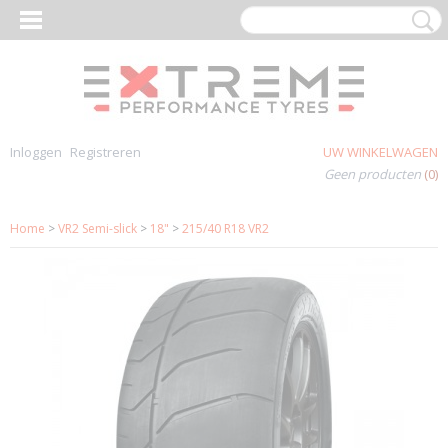
Inloggen
Registreren
UW WINKELWAGEN
Geen producten
(0)
Home
>
VR2 Semi-slick
>
18"
>
215/40 R18 VR2