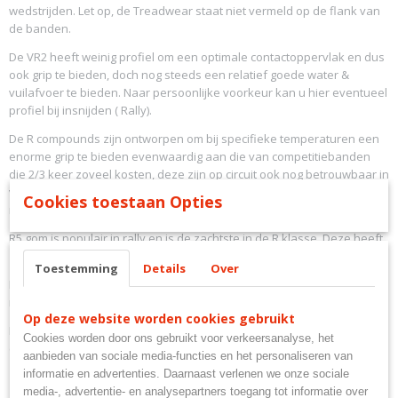
wedstrijden. Let op, de Treadwear staat niet vermeld op de flank van
de banden.
De VR2 heeft weinig profiel om een optimale contactoppervlak en dus
ook grip te bieden, doch nog steeds een relatief goede water &
vuilafvoer te bieden. Naar persoonlijke voorkeur kan u hier eventueel
profiel bij insnijden ( Rally).
De R compounds zijn ontworpen om bij specifieke temperaturen een
enorme grip te bieden evenwaardig aan die van competitiebanden
die 2/3 keer zoveel kosten, deze zijn op circuit ook nog betrouwbaar in
vochtige omstandigheden, maar verwacht niet de grip van een pure
Cookies toestaan Opties
regenband.
R5 gom is populair in rally en is de zachtste in de R klasse. Deze heeft
zijn optimale grip vanaf +-15°c tot 50°.
Toestemming
Details
Over
R7 gom is evengoed populair in rally, time attack en circuit. dit is de
medium gom die zijn optimale grip heeft vanaf 30°c tot 80°C.
Op deze website worden cookies gebruikt
R9 is de harde gom, deze is de band bij uitstek voor circuitgebruik met
Cookies worden door ons gebruikt voor verkeersanalyse, het
een optimale grip vanaf 50°C tot 110°C
aanbieden van sociale media-functies en het personaliseren van
informatie en advertenties. Daarnaast verlenen we onze sociale
media-, advertentie- en analysepartners toegang tot informatie over